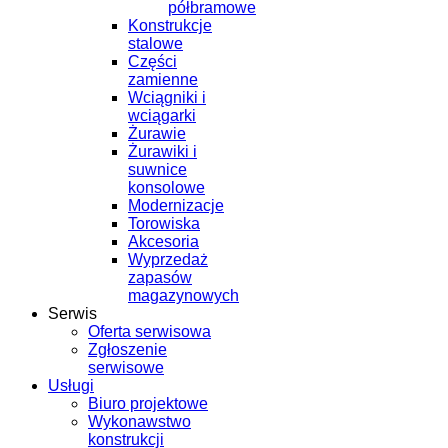
półbramowe
Konstrukcje
stalowe
Części
zamienne
Wciągniki i
wciągarki
Żurawie
Żurawiki i
suwnice
konsolowe
Modernizacje
Torowiska
Akcesoria
Wyprzedaż
zapasów
magazynowych
Serwis
Oferta serwisowa
Zgłoszenie
serwisowe
Usługi
Biuro projektowe
Wykonawstwo
konstrukcji