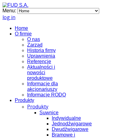
Menu:
log in
Home
O firmie
O nas
Zarząd
Historia firmy
Uprawnienia
Referencje
Aktualności i
nowości
produktowe
Informacje dla
akcjonariuszy
Informacje RODO
Produkty
Produkty
Suwnice
Indywidualne
Jednodźwigarowe
Dwudźwigarowe
Bramowe i