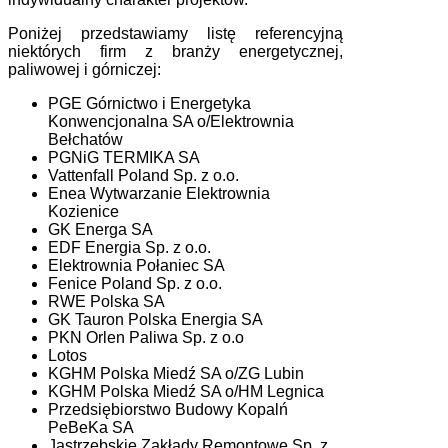
Poniżej przedstawiamy listę referencyjną
niektórych firm z branży energetycznej,
paliwowej i górniczej:
PGE Górnictwo i Energetyka
Konwencjonalna SA o/Elektrownia
Bełchatów
PGNiG TERMIKA SA
Vattenfall Poland Sp. z o.o.
Enea Wytwarzanie Elektrownia
Kozienice
GK Energa SA
EDF Energia Sp. z o.o.
Elektrownia Połaniec SA
Fenice Poland Sp. z o.o.
RWE Polska SA
GK Tauron Polska Energia SA
PKN Orlen Paliwa Sp. z o.o
Lotos
KGHM Polska Miedź SA o/ZG Lubin
KGHM Polska Miedź SA o/HM Legnica
Przedsiębiorstwo Budowy Kopalń
PeBeKa SA
Jastrzębskie Zakłady Remontowe Sp. z