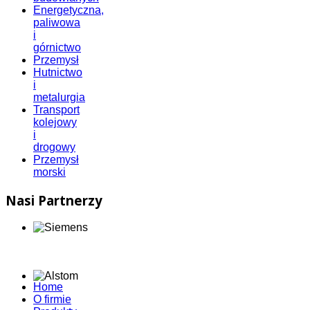
Energetyczna,
paliwowa
i
górnictwo
Przemysł
Hutnictwo
i
metalurgia
Transport
kolejowy
i
drogowy
Przemysł
morski
Nasi Partnerzy
Home
O firmie