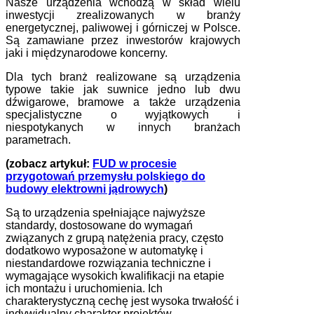
Nasze urządzenia wchodzą w skład wielu
inwestycji zrealizowanych w branży
energetycznej, paliwowej i górniczej w Polsce.
Są zamawiane przez inwestorów krajowych
jaki i międzynarodowe koncerny.
Dla tych branż realizowane są urządzenia
typowe takie jak suwnice jedno lub dwu
dźwigarowe, bramowe a także urządzenia
specjalistyczne o wyjątkowych i
niespotykanych w innych branżach
parametrach.
(zobacz artykuł:
FUD w procesie
przygotowań przemysłu polskiego do
budowy elektrowni jądrowych
)
Są to urządzenia spełniające najwyższe
standardy, dostosowane do wymagań
związanych z grupą natężenia pracy, często
dodatkowo wyposażone w automatykę i
niestandardowe rozwiązania techniczne i
wymagające wysokich kwalifikacji na etapie
ich montażu i uruchomienia. Ich
charakterystyczną cechę jest wysoka trwałość i
indywidualny charakter projektów.