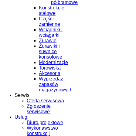
półbramowe
Konstrukcje
stalowe
Części
zamienne
Wciągniki i
wciągarki
Żurawie
Żurawiki i
suwnice
konsolowe
Modernizacje
Torowiska
Akcesoria
Wyprzedaż
zapasów
magazynowych
Serwis
Oferta serwisowa
Zgłoszenie
serwisowe
Usługi
Biuro projektowe
Wykonawstwo
konstrukcji