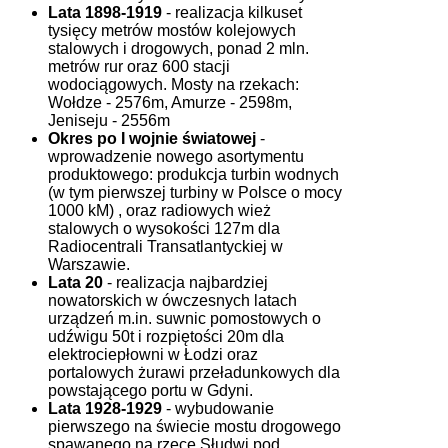
Lata 1898-1919
- realizacja kilkuset
tysięcy metrów mostów kolejowych
stalowych i drogowych, ponad 2 mln.
metrów rur oraz 600 stacji
wodociągowych. Mosty na rzekach:
Wołdze - 2576m, Amurze - 2598m,
Jeniseju - 2556m
Okres po I wojnie światowej
-
wprowadzenie nowego asortymentu
produktowego: produkcja turbin wodnych
(w tym pierwszej turbiny w Polsce o mocy
1000 kM) , oraz radiowych wież
stalowych o wysokości 127m dla
Radiocentrali Transatlantyckiej w
Warszawie.
Lata 20
- realizacja najbardziej
nowatorskich w ówczesnych latach
urządzeń m.in. suwnic pomostowych o
udźwigu 50t i rozpiętości 20m dla
elektrociepłowni w Łodzi oraz
portalowych żurawi przeładunkowych dla
powstającego portu w Gdyni.
Lata 1928-1929
- wybudowanie
pierwszego na świecie mostu drogowego
spawanego na rzece Słudwi pod