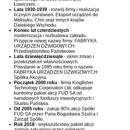
Łowiczem.
Lata 1930-1939
- rozwój firmy i realizacja
licznych zamówień. Eksport urządzeń do
Meksyku, Chin oraz innych krajów
Dalekiego Wschodu.
Koniec lat czterdziestych
-
modernizacja i rozbudowa zakładu.
Przyjęcie nowej nazwy firmy: FABRYKA
URZĄDZEŃ DŹWIGOWYCH
Przedsiębiorstwo Państwowe.
Lata dziewięćdziesiąte
- okres zmian i
przekształceń własnościowych.
Powstanie w 1995 roku firmy o nazwie
FABRYKA URZĄDZEŃ DŹWIGOWYCH
Spółka Akcyjna.
Początek 2000 roku
- firma Kingfisher
Technology Corporation Ltd. odkupuje
kontrolny pakiet akcji FUD SA od
narodowych funduszy inwestycyjnych i
Skarbu Państwa.
Od 2005 roku
- zakup 90% akcji Spółki
FUD SA przez Pana Bogusława Szulca i
Zarząd Spółki.
Rok 2018
- większościowy pakiet akcji
zostaje zakupiony przez polskiego