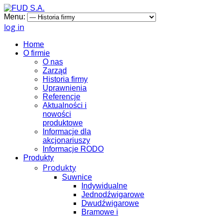
Menu:
log in
Home
O firmie
O nas
Zarząd
Historia firmy
Uprawnienia
Referencje
Aktualności i
nowości
produktowe
Informacje dla
akcjonariuszy
Informacje RODO
Produkty
Produkty
Suwnice
Indywidualne
Jednodźwigarowe
Dwudźwigarowe
Bramowe i