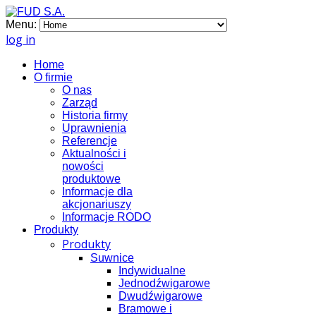
Menu:
log in
Home
O firmie
O nas
Zarząd
Historia firmy
Uprawnienia
Referencje
Aktualności i
nowości
produktowe
Informacje dla
akcjonariuszy
Informacje RODO
Produkty
Produkty
Suwnice
Indywidualne
Jednodźwigarowe
Dwudźwigarowe
Bramowe i