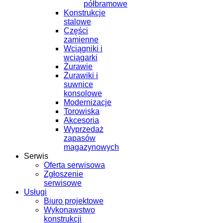
półbramowe
Konstrukcje
stalowe
Części
zamienne
Wciągniki i
wciągarki
Żurawie
Żurawiki i
suwnice
konsolowe
Modernizacje
Torowiska
Akcesoria
Wyprzedaż
zapasów
magazynowych
Serwis
Oferta serwisowa
Zgłoszenie
serwisowe
Usługi
Biuro projektowe
Wykonawstwo
konstrukcji