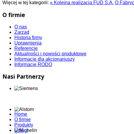
Więcej w tej kategorii:
« Kolejna realizacja FUD S.A.
O Fabryc
O firmie
O nas
Zarząd
Historia firmy
Uprawnienia
Referencje
Aktualności i nowości produktowe
Informacje dla akcjonariuszy
Informacje RODO
Nasi Partnerzy
Home
O firmie
Produkty
Usługi