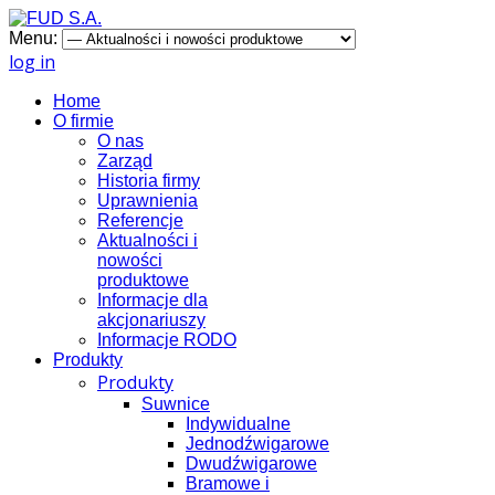
Menu:
log in
Home
O firmie
O nas
Zarząd
Historia firmy
Uprawnienia
Referencje
Aktualności i
nowości
produktowe
Informacje dla
akcjonariuszy
Informacje RODO
Produkty
Produkty
Suwnice
Indywidualne
Jednodźwigarowe
Dwudźwigarowe
Bramowe i