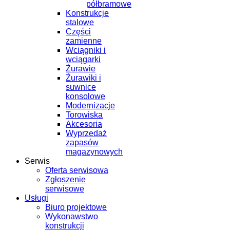
półbramowe
Konstrukcje
stalowe
Części
zamienne
Wciągniki i
wciągarki
Żurawie
Żurawiki i
suwnice
konsolowe
Modernizacje
Torowiska
Akcesoria
Wyprzedaż
zapasów
magazynowych
Serwis
Oferta serwisowa
Zgłoszenie
serwisowe
Usługi
Biuro projektowe
Wykonawstwo
konstrukcji