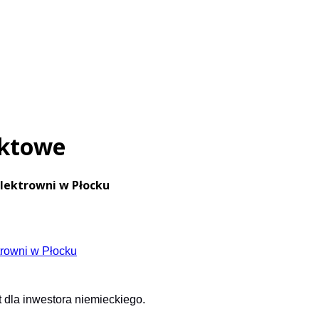
uktowe
elektrowni w Płocku
la inwestora niemieckiego.