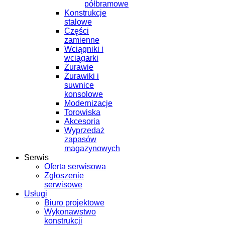
półbramowe
Konstrukcje
stalowe
Części
zamienne
Wciągniki i
wciągarki
Żurawie
Żurawiki i
suwnice
konsolowe
Modernizacje
Torowiska
Akcesoria
Wyprzedaż
zapasów
magazynowych
Serwis
Oferta serwisowa
Zgłoszenie
serwisowe
Usługi
Biuro projektowe
Wykonawstwo
konstrukcji