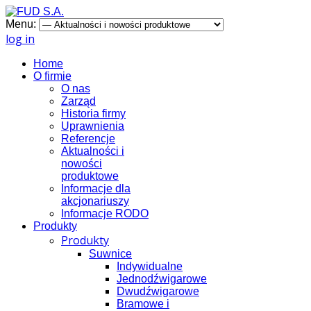
Menu:
log in
Home
O firmie
O nas
Zarząd
Historia firmy
Uprawnienia
Referencje
Aktualności i
nowości
produktowe
Informacje dla
akcjonariuszy
Informacje RODO
Produkty
Produkty
Suwnice
Indywidualne
Jednodźwigarowe
Dwudźwigarowe
Bramowe i