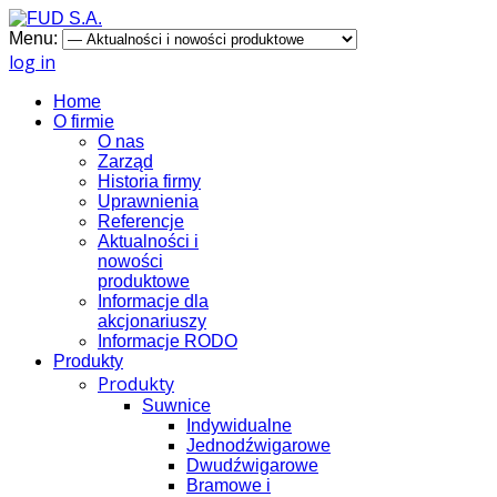
Menu:
log in
Home
O firmie
O nas
Zarząd
Historia firmy
Uprawnienia
Referencje
Aktualności i
nowości
produktowe
Informacje dla
akcjonariuszy
Informacje RODO
Produkty
Produkty
Suwnice
Indywidualne
Jednodźwigarowe
Dwudźwigarowe
Bramowe i