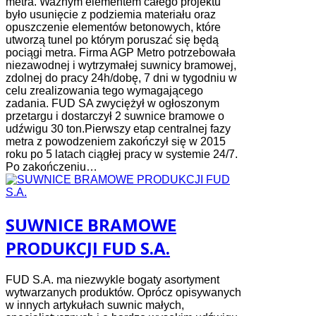
metra. Ważnym elementem całego projektu
było usunięcie z podziemia materiału oraz
opuszczenie elementów betonowych, które
utworzą tunel po którym poruszać się będą
pociągi metra. Firma AGP Metro potrzebowała
niezawodnej i wytrzymałej suwnicy bramowej,
zdolnej do pracy 24h/dobę, 7 dni w tygodniu w
celu zrealizowania tego wymagającego
zadania. FUD SA zwyciężył w ogłoszonym
przetargu i dostarczył 2 suwnice bramowe o
udźwigu 30 ton.Pierwszy etap centralnej fazy
metra z powodzeniem zakończył się w 2015
roku po 5 latach ciągłej pracy w systemie 24/7.
Po zakończeniu…
SUWNICE BRAMOWE
PRODUKCJI FUD S.A.
FUD S.A. ma niezwykle bogaty asortyment
wytwarzanych produktów. Oprócz opisywanych
w innych artykułach suwnic małych,