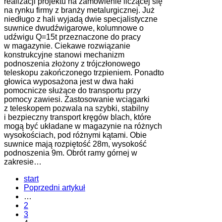
realizacji projektu na zamówienie liczącej się
na rynku firmy z branży metalurgicznej. Już
niedługo z hali wyjadą dwie specjalistyczne
suwnice dwudźwigarowe, kolumnowe o
udźwigu Q=15t przeznaczone do pracy
w magazynie. Ciekawe rozwiązanie
konstrukcyjne stanowi mechanizm
podnoszenia złożony z trójczłonowego
teleskopu zakończonego trzpieniem. Ponadto
głowica wyposażona jest w dwa haki
pomocnicze służące do transportu przy
pomocy zawiesi. Zastosowanie wciągarki
z teleskopem pozwala na szybki, stabilny
i bezpieczny transport kręgów blach, które
mogą być układane w magazynie na różnych
wysokościach, pod różnymi kątami. Obie
suwnice mają rozpiętość 28m, wysokość
podnoszenia 9m. Obrót ramy górnej w
zakresie…
start
Poprzedni artykuł
…
2
3