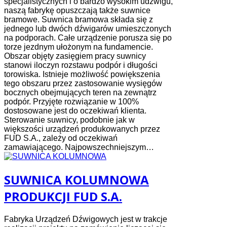
specjalistycznych i o bardzo wysokim udźwigu,
naszą fabrykę opuszczają także suwnice
bramowe. Suwnica bramowa składa się z
jednego lub dwóch dźwigarów umieszczonych
na podporach. Całe urządzenie porusza się po
torze jezdnym ułożonym na fundamencie.
Obszar objęty zasięgiem pracy suwnicy
stanowi iloczyn rozstawu podpór i długości
torowiska. Istnieje możliwość powiększenia
tego obszaru przez zastosowanie wysięgów
bocznych obejmujących teren na zewnątrz
podpór. Przyjęte rozwiązanie w 100%
dostosowane jest do oczekiwań klienta.
Sterowanie suwnicy, podobnie jak w
większości urządzeń produkowanych przez
FUD S.A., zależy od oczekiwań
zamawiającego. Najpowszechniejszym…
SUWNICA KOLUMNOWA
PRODUKCJI FUD S.A.
Fabryka Urządzeń Dźwigowych jest w trakcje