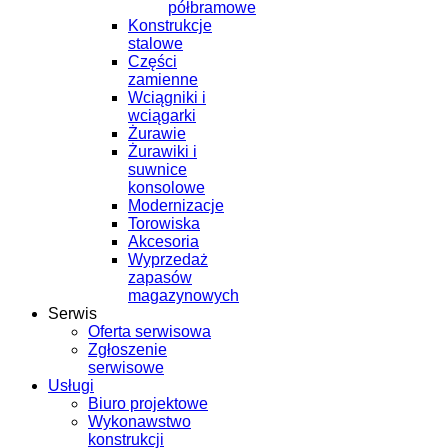
półbramowe
Konstrukcje
stalowe
Części
zamienne
Wciągniki i
wciągarki
Żurawie
Żurawiki i
suwnice
konsolowe
Modernizacje
Torowiska
Akcesoria
Wyprzedaż
zapasów
magazynowych
Serwis
Oferta serwisowa
Zgłoszenie
serwisowe
Usługi
Biuro projektowe
Wykonawstwo
konstrukcji